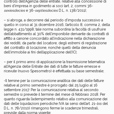
controlli dell’Agenzia delle entrate, relative alla concessione di
beni d’impresa in godimento ai soci (art. 2, commi 36-
sexiesdecies
e 36-
septiesdecies
D.L. n. 138/2011);
– si abroga, a decorrere dal periodo d’imposta successivo a
quello in corso al 31 dicembre 2016, l’articolo 8, comma 2, della
legge n. 431/1998; tale norma subordina la facoltà di usufruire
dell’abbattimento al 30% dell’imponibile derivante da contratti di
affitto a canone concordato all’indicazione nella dichiarazione
dei redditi, da parte del locatore, degli estremi di registrazione
del contratto di locazione, nonché quelli della denuncia
dell’immobile ai fini dell’applicazione dell’ICI;
– per il primo anno di applicazione la trasmissione telematica
all’Agenzia delle Entrate dei dati di tutte le fatture emesse e
ricevute (nuovo Spesometro) è effettuata su base semestrale;
-Il temine per la comunicazione analitica dei dati delle fatture
relative al primo semestre è prorogato dal 25 luglio al 16
settembre 2017. Per la comunicazione relativa al secondo
semestre si prevede il termine del mese di febbraio 2018. Per
quanto riguarda l’adempimento relativo alla comunicazione dei
dati delle liquidazioni periodiche IVA (ai sensi dell’art. 21-
bis
del
D.L. n. 78/2010) rimangono ferme le scadenze trimestrali,
previste dalla norma vigente;