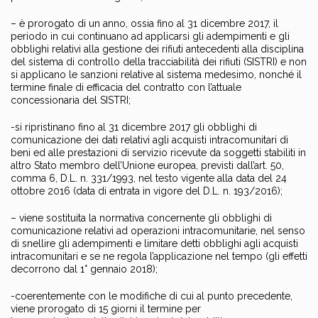
– è prorogato di un anno, ossia fino al 31 dicembre 2017, il
periodo in cui continuano ad applicarsi gli adempimenti e gli
obblighi relativi alla gestione dei rifiuti antecedenti alla disciplina
del sistema di controllo della tracciabilità dei rifiuti (SISTRI) e non
si applicano le sanzioni relative al sistema medesimo, nonché il
termine finale di efficacia del contratto con l’attuale
concessionaria del SISTRI;
-si ripristinano fino al 31 dicembre 2017 gli obblighi di
comunicazione dei dati relativi agli acquisti intracomunitari di
beni ed alle prestazioni di servizio ricevute da soggetti stabiliti in
altro Stato membro dell’Unione europea, previsti dall’art. 50,
comma 6, D.L. n. 331/1993, nel testo vigente alla data del 24
ottobre 2016 (data di entrata in vigore del D.L. n. 193/2016);
– viene sostituita la normativa concernente gli obblighi di
comunicazione relativi ad operazioni intracomunitarie, nel senso
di snellire gli adempimenti e limitare detti obblighi agli acquisti
intracomunitari e se ne regola l’applicazione nel tempo (gli effetti
decorrono dal 1° gennaio 2018);
-coerentemente con le modifiche di cui al punto precedente,
viene prorogato di 15 giorni il termine per